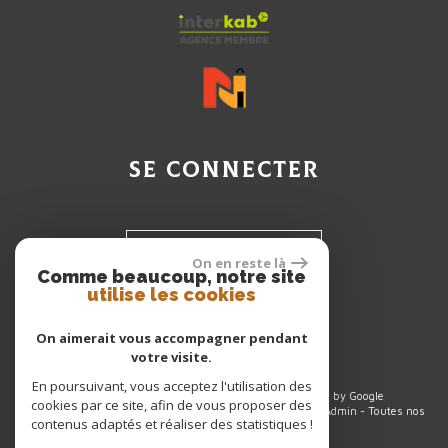
se connecter
Espace propriétaire
On en reste là
Comme beaucoup, notre site
utilise les cookies
Espace Client
On aimerait vous accompagner pendant
votre visite.
En poursuivant, vous acceptez l'utilisation des
© 2026 | Tous droits réservés | Traduction powered by Google
cookies par ce site, afin de vous proposer des
Plan du site
-
Mentions légales
-
Nos honoraires
-
Liens
-
Admin
-
Toutes nos
contenus adaptés et réaliser des statistiques !
annonces
-
Politique RGPD