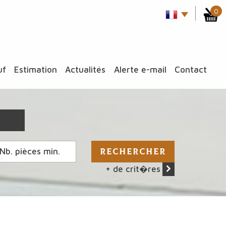
0
uf
estimation
actualités
alerte e-mail
contact
RECHERCHER
+ de crit�res