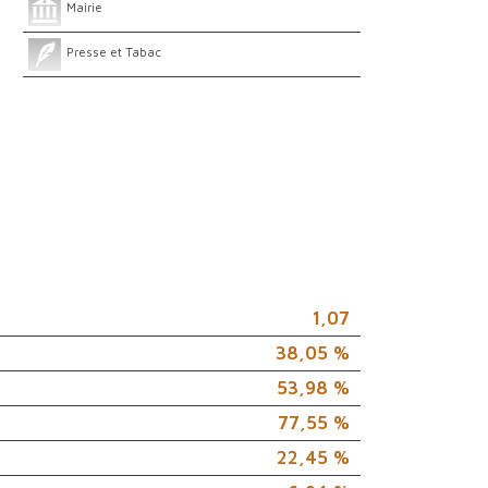
Mairie
Presse et Tabac
1,07
38,05 %
53,98 %
77,55 %
22,45 %