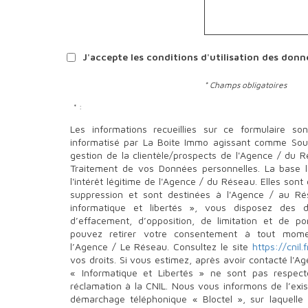
J'accepte les conditions d'utilisation des donné
* Champs obligatoires
* :
Les informations recueillies sur ce formulaire so
informatisé par La Boite Immo agissant comme Sous
gestion de la clientèle/prospects de l'Agence / du 
Traitement de vos Données personnelles. La base l
l'intérêt légitime de l'Agence / du Réseau. Elles so
suppression et sont destinées à l'Agence / au Ré
informatique et libertés », vous disposez des dro
d’effacement, d’opposition, de limitation et de p
pouvez retirer votre consentement à tout mome
l’Agence / Le Réseau. Consultez le site
https://cnil.f
vos droits. Si vous estimez, après avoir contacté l'A
« Informatique et Libertés » ne sont pas respec
réclamation à la CNIL. Nous vous informons de l’exis
démarchage téléphonique « Bloctel », sur laquelle 